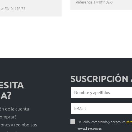
Referencia: FA101192-0
ia: FA101192-73
SUSCRIPCIÓN
ESITA
A?
ón de la cuenta
omprar?
He leído, comprendo y acepto los
tér
iones y reembolsos
www.faycom.es