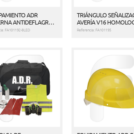
PAMIENTO ADR
TRIÁNGULO SEÑALIZA
ERNA ANTIDEFLAGR…
AVERÍA V16 HOMOL
cia: FA101192-8LED
Referencia: FA101195