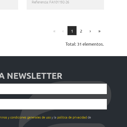
Referencia: FA101192-26
First
Previous
Next
Last
«
‹
1
2
›
»
Total: 31 elementos.
 A NEWSLETTER
minos y condiciones generales de uso
y la
política de privacidad
de