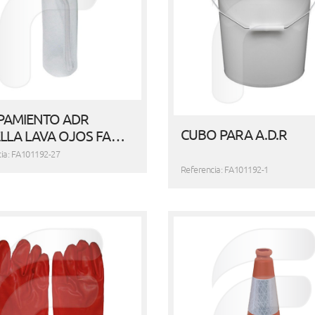
PAMIENTO ADR
CUBO PARA A.D.R
LLA LAVA OJOS FA…
ia: FA101192-27
Referencia: FA101192-1