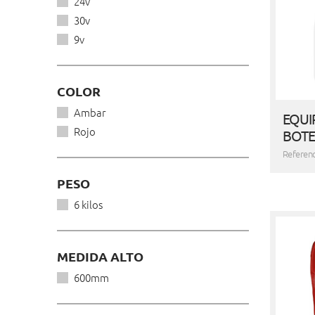
24v
30v
9v
COLOR
Ambar
EQUI
Rojo
BOTE
Referenc
PESO
6 kilos
MEDIDA ALTO
600mm