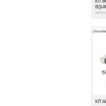
KIT 
EQUI
Referenc
¡Noveda
KIT 