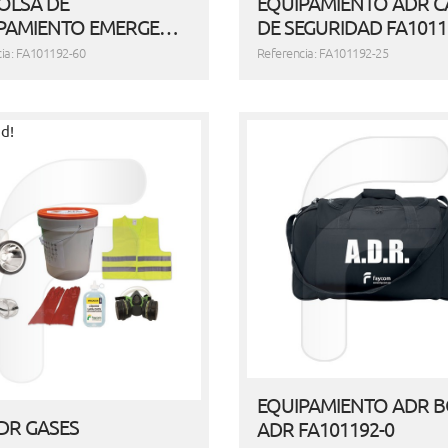
BOLSA DE
EQUIPAMIENTO ADR 
PAMIENTO EMERGE…
DE SEGURIDAD FA1011
ia: FA101192-60
Referencia: FA101192-25
d!
EQUIPAMIENTO ADR 
ADR GASES
ADR FA101192-0