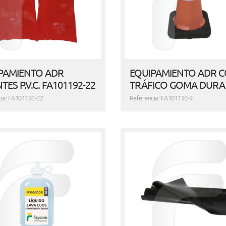
PAMIENTO ADR
EQUIPAMIENTO ADR 
ES P.V.C. FA101192-22
TRÁFICO GOMA DURA
ia: FA101192-22
Referencia: FA101192-9