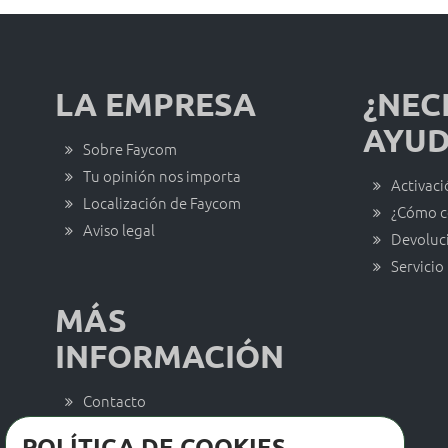
LA EMPRESA
¿NEC
AYUD
Sobre Faycom
Tu opinión nos importa
Activaci
Localización de Faycom
¿Cómo c
Aviso legal
Devoluc
Servicio
MÁS
INFORMACIÓN
Contacto
Trabaja con nosotros
POLÍTICA DE COOKIES