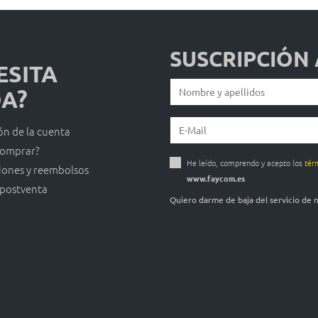
SUSCRIPCIÓN
ESITA
A?
ón de la cuenta
omprar?
He leído, comprendo y acepto los
tér
iones y reembolsos
www.faycom.es
 postventa
Quiero darme de baja del servicio de 