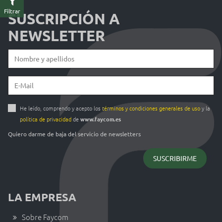
Filtrar
SUSCRIPCIÓN A
NEWSLETTER
He leído, comprendo y acepto los
términos y condiciones generales de uso
y la
política de privacidad
de
www.faycom.es
Quiero darme de baja del servicio de newsletters
LA EMPRESA
Sobre Faycom