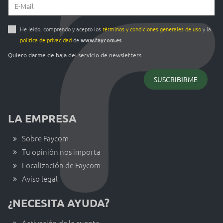
He leído, comprendo y acepto los
términos y condiciones generales de uso
y la
política de privacidad
de
www.faycom.es
Quiero darme de baja del servicio de newsletters
LA EMPRESA
Sobre Faycom
Tu opinión nos importa
Localización de Faycom
Aviso legal
¿NECESITA AYUDA?
Activación de la cuenta