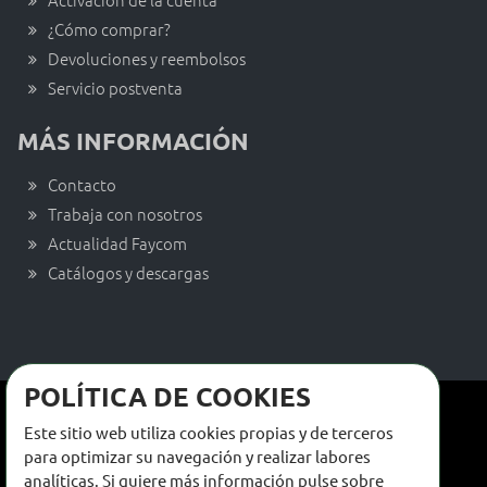
¿Cómo comprar?
Devoluciones y reembolsos
Servicio postventa
MÁS INFORMACIÓN
Contacto
Trabaja con nosotros
Actualidad Faycom
Catálogos y descargas
POLÍTICA DE COOKIES
Términos y condiciones de venta
Este sitio web utiliza cookies propias y de terceros
Términos y condiciones de uso
para optimizar su navegación y realizar labores
analíticas. Si quiere más información pulse sobre