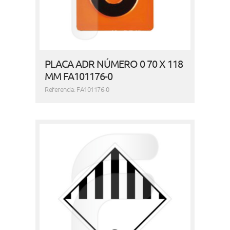
PLACA ADR NÚMERO 0 70 X 118
MM FA101176-0
Referencia: FA101176-0