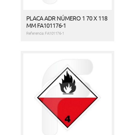
PLACA ADR NÚMERO 1 70 X 118
MM FA101176-1
Referencia: FA101176-1