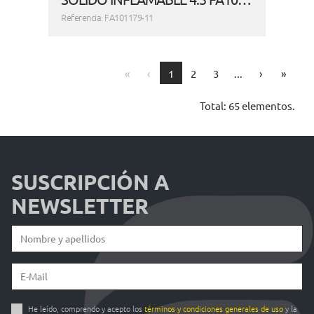
Referencia: FA101179-11
First
Previous
Next
Last
«
‹
1
2
3
...
›
»
Total: 65 elementos.
SUSCRIPCIÓN A
NEWSLETTER
He leído, comprendo y acepto los
términos y condiciones generales de uso
y la