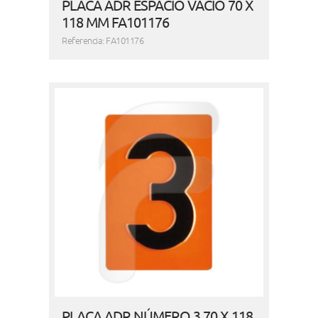
PLACA ADR ESPACIO VACÍO 70 X
118 MM FA101176
Referencia: FA101176
PLACA ADR NÚMERO 3 70 X 118