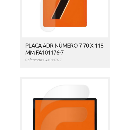
PLACA ADR NÚMERO 7 70 X 118
MM FA101176-7
Referencia: FA101176-7