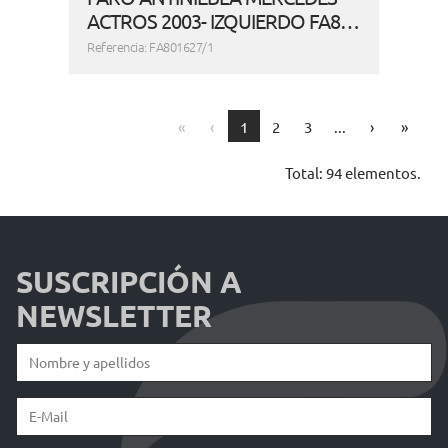
ACTROS 2003- IZQUIERDO FA8…
Referencia: FA801627/1
First
Previous
Next
Last
«
‹
1
2
3
...
›
»
Total: 94 elementos.
SUSCRIPCIÓN A
NEWSLETTER