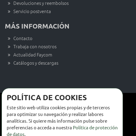
Devoluciones y reembolsos
Servicio postventa
MÁS INFORMACIÓN
Contacto
Trabaja con nosotros
Actualidad Faycom
Catálogos y descargas
POLÍTICA DE COOKIES
Términos y condiciones de venta
Este sitio web utiliza cookies propias y de terceros
Términos y condiciones de uso
para optimizar su navegación y realizar labores
analíticas. Si quiere más información pulse sobre
Política de privacidad
preferencias o acceda a nuestra
Política de protección
de datos
.
Política de cookies