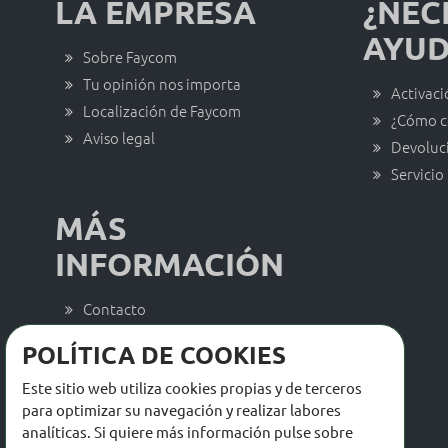
LA EMPRESA
¿NEC
AYUD
Sobre Faycom
Tu opinión nos importa
Activaci
Localización de Faycom
¿Cómo c
Aviso legal
Devoluc
Servicio
MÁS
INFORMACIÓN
Contacto
Trabaja con nosotros
POLÍTICA DE COOKIES
Actualidad Faycom
Este sitio web utiliza cookies propias y de terceros
Catálogos y descargas
para optimizar su navegación y realizar labores
analíticas. Si quiere más información pulse sobre