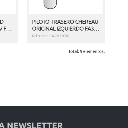
ED
PILOTO TRASERO CHEREAU
V F…
ORIGINAL IZQUIERDO FA3…
Referencia: FA305136RB
Total: 9 elementos.
 A NEWSLETTER