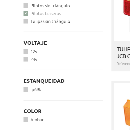
Pilotos sin triángulo
Pilotos traseros
Tulipas sin triángulo
VOLTAJE
TULI
12v
JCB 
24v
Referen
ESTANQUEIDAD
Ip69k
COLOR
Ambar