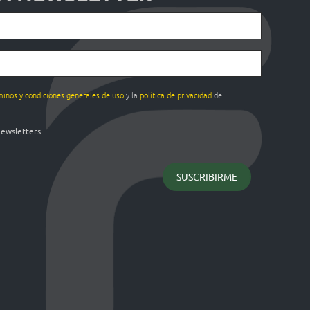
minos y condiciones generales de uso
y la
política de privacidad
de
newsletters