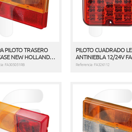
PA PILOTO TRASERO
PILOTO CUADRADO L
CASE NEW HOLLAND…
ANTINIEBLA 12/24V F
cia: FA305051RB
Referencia: FA326112