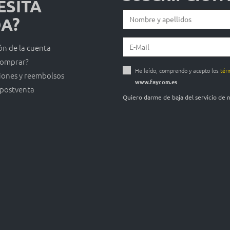
ESITA
A?
ón de la cuenta
omprar?
He leído, comprendo y acepto los
tér
iones y reembolsos
www.faycom.es
 postventa
Quiero darme de baja del servicio de 