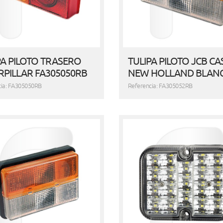
PA PILOTO TRASERO
TULIPA PILOTO JCB CA
RPILLAR FA305050RB
NEW HOLLAND BLA
cia: FA305050RB
Referencia: FA305052RB