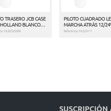
TO TRASERO JCB CASE
PILOTO CUADRADO L
 HOLLAND BLANCO…
MARCHA ATRÁS 12/24
cia: FA305303RB
Referencia: FA326111
SUSCRIPCIÓN