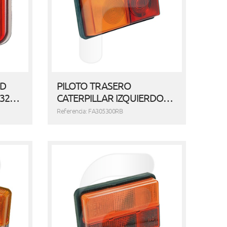
ED
PILOTO TRASERO
A32…
CATERPILLAR IZQUIERDO…
Referencia: FA305300RB