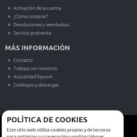
Activación de la cuenta
¿Cómo comprar?
Devoluciones y reembolsos
Servicio postventa
MÁS INFORMACIÓN
Contacto
Trabaja con nosotros
Actualidad Faycom
Catálogos y descargas
POLÍTICA DE COOKIES
Términos y condiciones de venta
Este sitio web utiliza cookies propias y de terceros
Términos y condiciones de uso
para optimizar su navegación y realizar labores