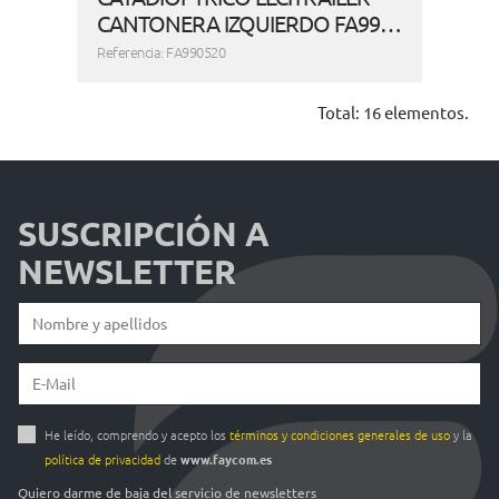
CANTONERA IZQUIERDO FA99…
Referencia: FA990520
Total: 16 elementos.
SUSCRIPCIÓN A
NEWSLETTER
He leído, comprendo y acepto los
términos y condiciones generales de uso
y la
política de privacidad
de
www.faycom.es
Quiero darme de baja del servicio de newsletters