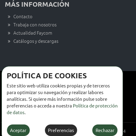
MÁS INFORMACIÓN
Contacto
Trabaja con nosotros
Actualidad Faycom
Catálogos y descargas
POLÍTICA DE COOKIES
Términos y condiciones de venta
Este sitio web utiliza cookies propias y de terceros
Términos y condiciones de uso
para optimizar su navegación y realizar labores
analíticas. Si quiere más información pulse sobre
Política de privacidad
preferencias o acceda a nuestra
Política de protección
de datos
.
Política de cookies
Aceptar
Preferencias
Rechazar
© FAYCOM PRODUCCIÓN Y COMERCIALIZACIÓN S.A.U. - 976 14