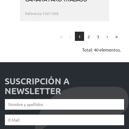
Referencia: FA511048
First
Previous
Next
Last
«
‹
1
2
3
›
»
Total: 40 elementos.
SUSCRIPCIÓN A
NEWSLETTER