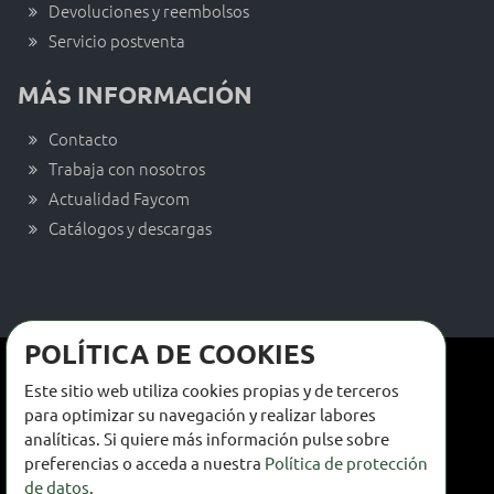
Devoluciones y reembolsos
Servicio postventa
MÁS INFORMACIÓN
Contacto
Trabaja con nosotros
Actualidad Faycom
Catálogos y descargas
POLÍTICA DE COOKIES
Términos y condiciones de venta
Este sitio web utiliza cookies propias y de terceros
Términos y condiciones de uso
para optimizar su navegación y realizar labores
analíticas. Si quiere más información pulse sobre
Política de privacidad
preferencias o acceda a nuestra
Política de protección
de datos
.
Política de cookies