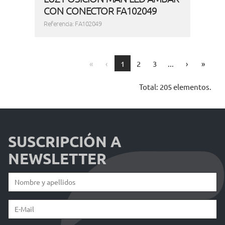
CON CONECTOR FA102049
Referencia: FA102049
First
Previous
Next
Last
«
‹
1
2
3
...
›
»
Total: 205 elementos.
SUSCRIPCIÓN A
NEWSLETTER