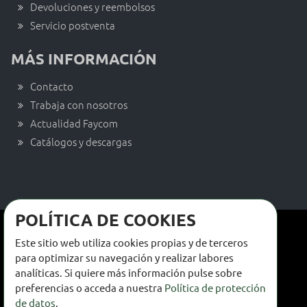
Devoluciones y reembolsos
Servicio postventa
MÁS INFORMACIÓN
Contacto
Trabaja con nosotros
Actualidad Faycom
Catálogos y descargas
POLÍTICA DE COOKIES
Términos y condiciones de venta
Este sitio web utiliza cookies propias y de terceros
Términos y condiciones de uso
para optimizar su navegación y realizar labores
analíticas. Si quiere más información pulse sobre
Política de privacidad
preferencias o acceda a nuestra
Política de protección
de datos
.
Política de cookies