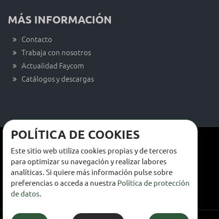
MÁS INFORMACIÓN
Contacto
Trabaja con nosotros
Actualidad Faycom
Catálogos y descargas
POLÍTICA DE COOKIES
Términos y condiciones de venta
Este sitio web utiliza cookies propias y de terceros
Términos y condiciones de uso
para optimizar su navegación y realizar labores
analíticas. Si quiere más información pulse sobre
Política de privacidad
preferencias o acceda a nuestra
Política de protección
de datos
.
Política de cookies