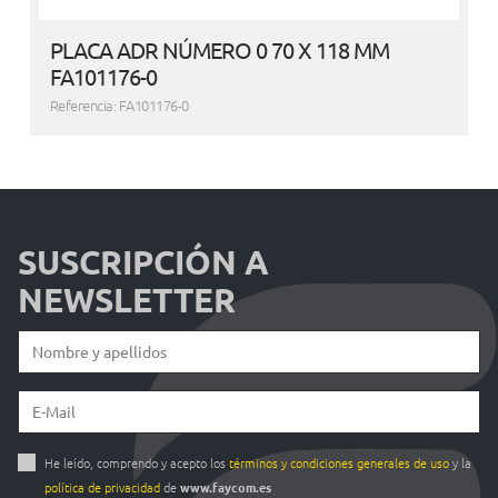
PLACA ADR NÚMERO 0 70 X 118 MM
FA101176-0
Referencia: FA101176-0
SUSCRIPCIÓN A
NEWSLETTER
He leído, comprendo y acepto los
términos y condiciones generales de uso
y la
política de privacidad
de
www.faycom.es