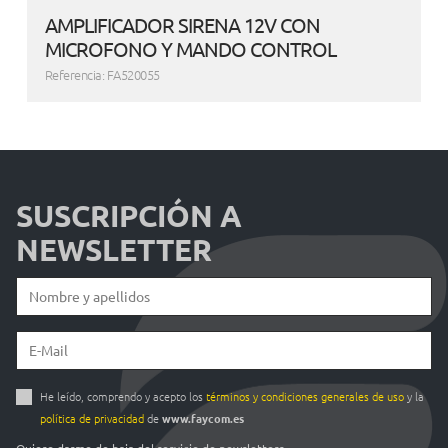
AMPLIFICADOR SIRENA 12V CON
MICROFONO Y MANDO CONTROL
Referencia: FA520055
SUSCRIPCIÓN A
NEWSLETTER
He leído, comprendo y acepto los
términos y condiciones generales de uso
y la
política de privacidad
de
www.faycom.es