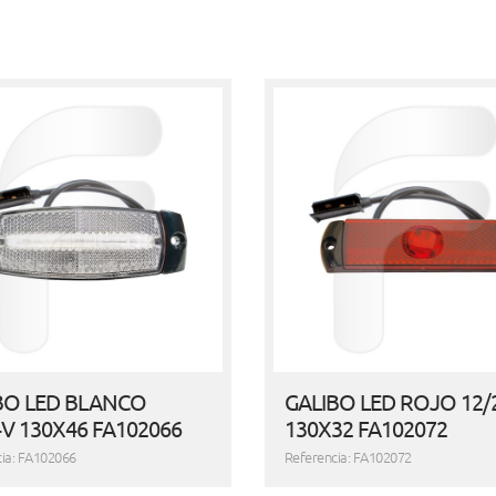
BO LED BLANCO
GALIBO LED ROJO 12/
4V 130X46 FA102066
130X32 FA102072
ia: FA102066
Referencia: FA102072