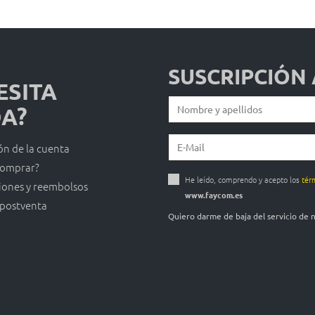
SUSCRIPCIÓN
ESITA
A?
ón de la cuenta
omprar?
He leído, comprendo y acepto los
tér
iones y reembolsos
www.faycom.es
 postventa
Quiero darme de baja del servicio de 