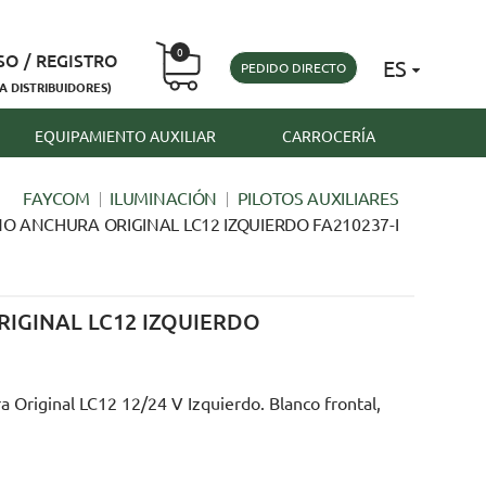
0
SO / REGISTRO
ES
PEDIDO DIRECTO
A DISTRIBUIDORES)
EQUIPAMIENTO AUXILIAR
CARROCERÍA
FAYCOM
ILUMINACIÓN
PILOTOS AUXILIARES
O ANCHURA ORIGINAL LC12 IZQUIERDO FA210237-I
IGINAL LC12 IZQUIERDO
 Original LC12 12/24 V Izquierdo. Blanco frontal,