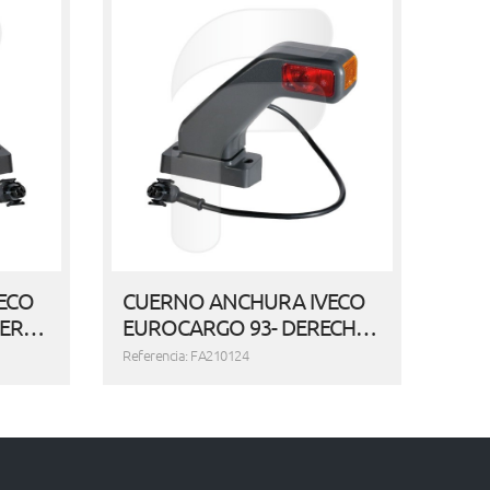
ECO
CUERNO ANCHURA IVECO
IER…
EUROCARGO 93- DERECH…
Referencia: FA210124