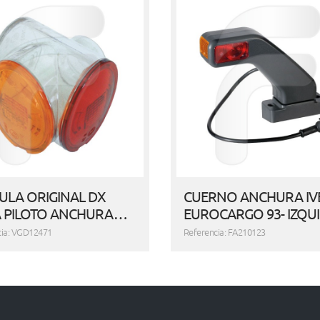
ULA ORIGINAL DX
CUERNO ANCHURA IV
 PILOTO ANCHURA…
EUROCARGO 93- IZQU
cia: VGD12471
Referencia: FA210123