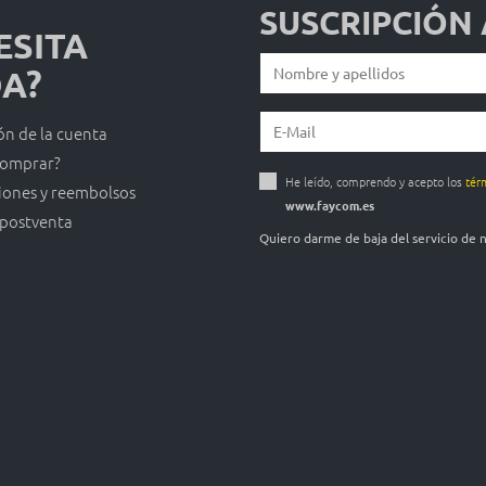
SUSCRIPCIÓN
ESITA
A?
ón de la cuenta
omprar?
He leído, comprendo y acepto los
tér
iones y reembolsos
www.faycom.es
 postventa
Quiero darme de baja del servicio de 