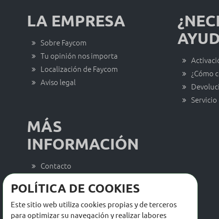
LA EMPRESA
¿NEC
AYUD
Sobre Faycom
Tu opinión nos importa
Activaci
Localización de Faycom
¿Cómo c
Aviso legal
Devoluc
Servicio
MÁS
INFORMACIÓN
Contacto
Trabaja con nosotros
POLÍTICA DE COOKIES
Actualidad Faycom
Este sitio web utiliza cookies propias y de terceros
Catálogos y descargas
para optimizar su navegación y realizar labores