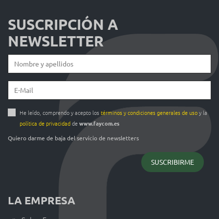
SUSCRIPCIÓN A
NEWSLETTER
He leído, comprendo y acepto los
términos y condiciones generales de uso
y la
política de privacidad
de
www.faycom.es
Quiero darme de baja del servicio de newsletters
LA EMPRESA