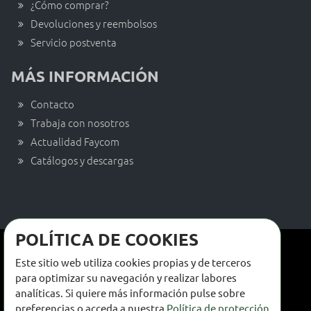
¿Cómo comprar?
Devoluciones y reembolsos
Servicio postventa
MÁS INFORMACIÓN
Contacto
Trabaja con nosotros
Actualidad Faycom
Catálogos y descargas
POLÍTICA DE COOKIES
Términos y condiciones de venta
Este sitio web utiliza cookies propias y de terceros
Términos y condiciones de uso
para optimizar su navegación y realizar labores
analíticas. Si quiere más información pulse sobre
Política de privacidad
preferencias o acceda a nuestra
Política de protección