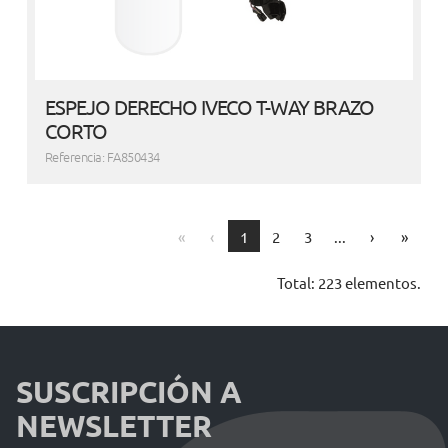
ESPEJO DERECHO IVECO T-WAY BRAZO
CORTO
Referencia: FA850434
First
Previous
Next
Last
«
‹
1
2
3
...
›
»
Total: 223 elementos.
SUSCRIPCIÓN A
NEWSLETTER