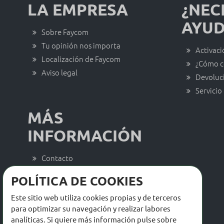
LA EMPRESA
¿NEC
AYUD
Sobre Faycom
Tu opinión nos importa
Activaci
Localización de Faycom
¿Cómo c
Aviso legal
Devoluc
Servicio
MÁS
INFORMACIÓN
Contacto
Trabaja con nosotros
POLÍTICA DE COOKIES
Actualidad Faycom
Este sitio web utiliza cookies propias y de terceros
Catálogos y descargas
para optimizar su navegación y realizar labores
analíticas. Si quiere más información pulse sobre