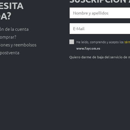
ESITA
A?
ón de la cuenta
omprar?
He leído, comprendo y acepto los
tér
iones y reembolsos
www.faycom.es
 postventa
Quiero darme de baja del servicio de 