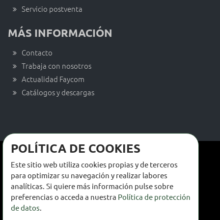
Servicio postventa
MÁS INFORMACIÓN
Contacto
Trabaja con nosotros
Actualidad Faycom
Catálogos y descargas
POLÍTICA DE COOKIES
Términos y condiciones de venta
Este sitio web utiliza cookies propias y de terceros
Términos y condiciones de uso
para optimizar su navegación y realizar labores
analíticas. Si quiere más información pulse sobre
Política de privacidad
preferencias o acceda a nuestra
Política de protección
de datos
.
Política de cookies