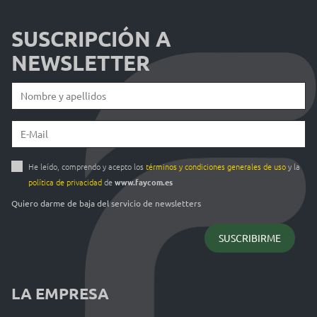
SUSCRIPCIÓN A
NEWSLETTER
He leído, comprendo y acepto los
términos y condiciones generales de uso
y la
política de privacidad
de
www.faycom.es
Quiero darme de baja del servicio de newsletters
LA EMPRESA