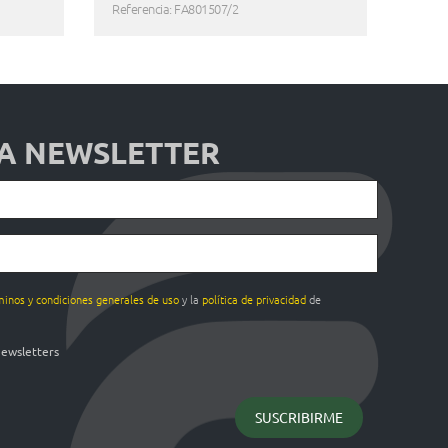
Referencia: FA801507/2
 A NEWSLETTER
minos y condiciones generales de uso
y la
política de privacidad
de
newsletters