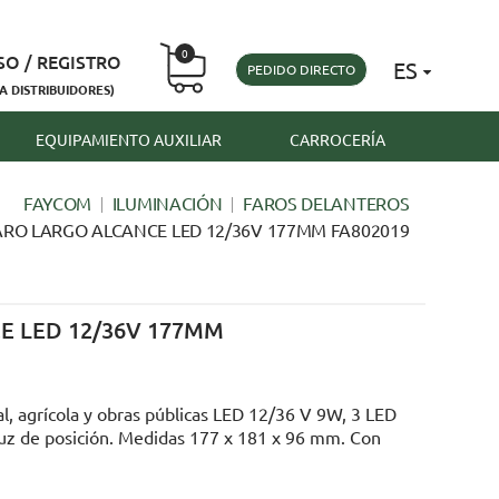
0
SO / REGISTRO
ES
PEDIDO DIRECTO
A DISTRIBUIDORES)
EQUIPAMIENTO AUXILIAR
CARROCERÍA
FAYCOM
ILUMINACIÓN
FAROS DELANTEROS
ARO LARGO ALCANCE LED 12/36V 177MM FA802019
E LED 12/36V 177MM
al, agrícola y obras públicas LED 12/36 V 9W, 3 LED
 luz de posición. Medidas 177 x 181 x 96 mm. Con