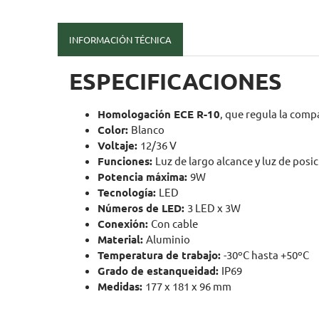
INFORMACIÓN TÉCNICA
ESPECIFICACIONES
Homologación ECE R-10
, que regula la comp
Color:
Blanco
Voltaje:
12/36 V
Funciones:
Luz de largo alcance y luz de posi
Potencia máxima:
9W
Tecnología:
LED
Números de LED:
3 LED x 3W
Conexión:
Con cable
Material:
Aluminio
Temperatura de trabajo:
-30ºC hasta +50ºC
Grado de estanqueidad:
IP69
Medidas:
177 x 181 x 96 mm