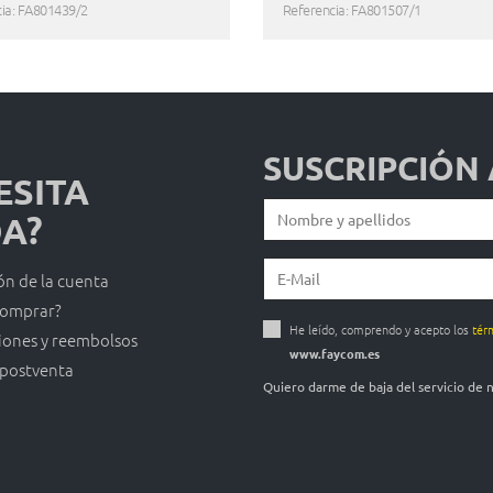
ia: FA801439/2
Referencia: FA801507/1
SUSCRIPCIÓN
ESITA
A?
ón de la cuenta
omprar?
He leído, comprendo y acepto los
tér
iones y reembolsos
www.faycom.es
 postventa
Quiero darme de baja del servicio de 