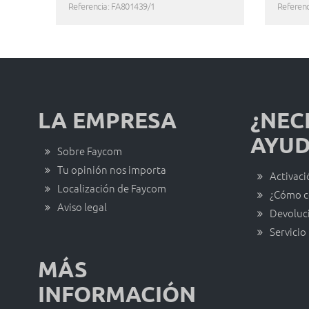
Referencia: FA801439/1
Referenc
LA EMPRESA
¿NEC
AYUD
Sobre Faycom
Tu opinión nos importa
Activaci
Localización de Faycom
¿Cómo c
Aviso legal
Devoluc
Servicio
MÁS
INFORMACIÓN