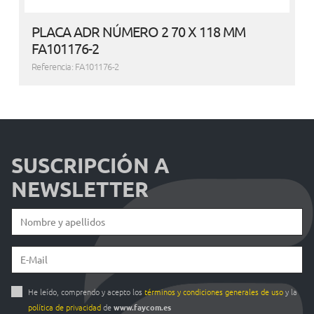
PLACA ADR NÚMERO 2 70 X 118 MM
FA101176-2
Referencia: FA101176-2
SUSCRIPCIÓN A
NEWSLETTER
He leído, comprendo y acepto los
términos y condiciones generales de uso
y la
política de privacidad
de
www.faycom.es