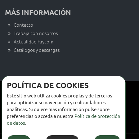
MÁS INFORMACIÓN
Contacto
Trabaja con nosotros
Actualidad Faycom
Catálogos y descargas
POLÍTICA DE COOKIES
Términos y condiciones de venta
Este sitio web utiliza cookies propias y de terceros
Términos y condiciones de uso
para optimizar su navegación y realizar labores
analíticas. Si quiere más información pulse sobre
Política de privacidad
preferencias o acceda a nuestra
Política de protección
de datos
.
Política de cookies