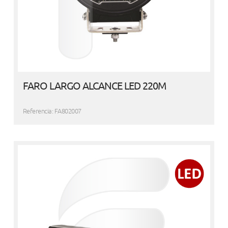
FARO LARGO ALCANCE LED 220M
Referencia: FA802007