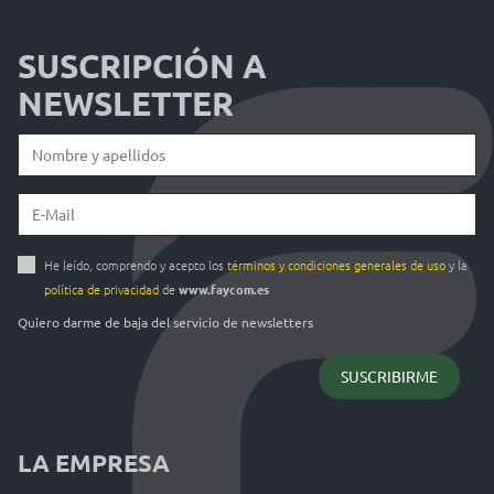
SUSCRIPCIÓN A
NEWSLETTER
He leído, comprendo y acepto los
términos y condiciones generales de uso
y la
política de privacidad
de
www.faycom.es
Quiero darme de baja del servicio de newsletters
LA EMPRESA